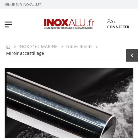
NVENUE SUR INOXALU.FR
SE
CONNECTER
INOX 316L MARINE
Tubes Ronds
Miroir accastillage