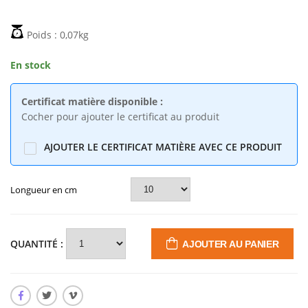
Crédence Inox
vis
64,98€
29,33€
30,88€
Poids : 0,07kg
clou urbain lisse
En stock
Hauteur 250 cm
diam 80mm
Mât en inox avec
9,64€
10,15€
platine
395,90€
416,74€
Certificat matière disponible :
Cocher pour ajouter le certificat au produit
AJOUTER LE CERTIFICAT MATIÈRE AVEC CE PRODUIT
QUANTITÉ :
AJOUTER AU PANIER