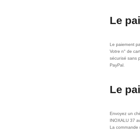
Le pa
Le paiement pa
Votre n° de car
sécurisé sans p
PayPal.
Le pa
Envoyez un chè
INOXALU 37 av
La commande ne