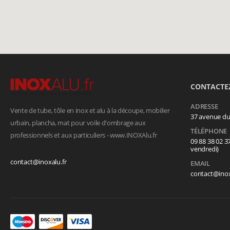
CONTACTE
ADRESSE
Vente de tube, tôle en inox et alu à la découpe, mobilier
37 avenue d
urbain, plancha, mat pour voile d'ombrage aux
TÉLÉPHONE
professionnels et aux particuliers - www.INOXAlu.fr
09 88 38 02 3
vendredi)
contact@inoxalu.fr
EMAIL
contact@inox