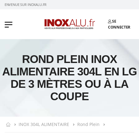
BIENVENUE SUR INOXALU.FR
SE
CONNECTER
ROND PLEIN INOX
ALIMENTAIRE 304L EN LG
DE 3 MÈTRES OU À LA
COUPE
INOX 304L ALIMENTAIRE
Rond Plein