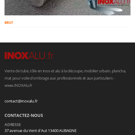
BRUT
Vente de tube, tôle en inox et alu à la découpe, mobilier urbain, plancha,
mat pour voile d'ombrage aux professionnels et aux particuliers -
www.INOXAlu.fr
contact@inoxalu.fr
CONTACTEZ-NOUS
ADRESSE
37 avenue du Vent d'Aut 13400 AUBAGNE