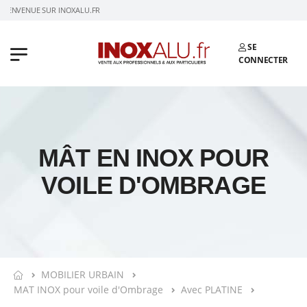
BIENVENUE SUR INOXALU.FR
SE
CONNECTER
MÂT EN INOX POUR
VOILE D'OMBRAGE
MOBILIER URBAIN
MAT INOX pour voile d'Ombrage
Avec PLATINE