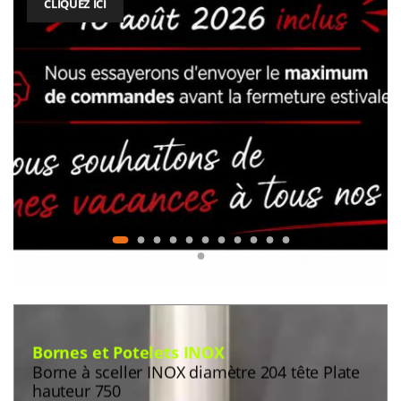
CLIQUEZ ICI
Bornes et Potelets INOX
Borne à sceller INOX diamètre 204 tête Plate
hauteur 750