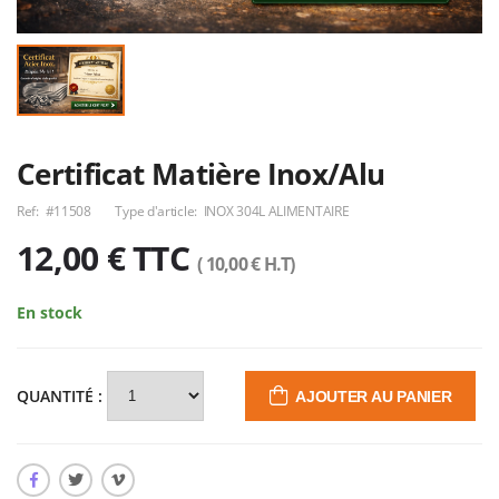
Certificat Matière Inox/Alu
Ref:
#11508
Type d'article:
INOX 304L ALIMENTAIRE
12,00 € TTC
( 10,00 € H.T)
En stock
Hauteur 500
Coude 90°
Diamètre 139.7
60.3x2mm Inox
Borne inox 316L
304L
300,96€
316,80€
11,93€
QUANTITÉ :
AJOUTER AU PANIER
AMOVIBLE par clé
Ergot Tete bombée
L100cm H45cm
Tube rectangle
Fond de hotte //
60x40x2