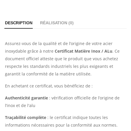
Crédence ALU
55,49€
6,37€
aspect Inox
DESCRIPTION
RÉALISATION (
0
)
Anneau
Tube carré
spplémentaire
60x60x2
50,30€
52,95€
4,15€
Assurez-vous de la qualité et de l’origine de votre acier
inoxydable grâce à notre
Certificat Matière Inox / ALu
. Ce
document officiel atteste que le produit que vous achetez
respecte les standards industriels les plus exigeants et
garantit la conformité de la matière utilisée.
En achetant ce certificat, vous bénéficiez de :
Authenticité garantie
: vérification officielle de l’origine de
l’inox et de l'alu
Traçabilité complète
: le certificat indique toutes les
informations nécessaires pour la conformité aux normes.