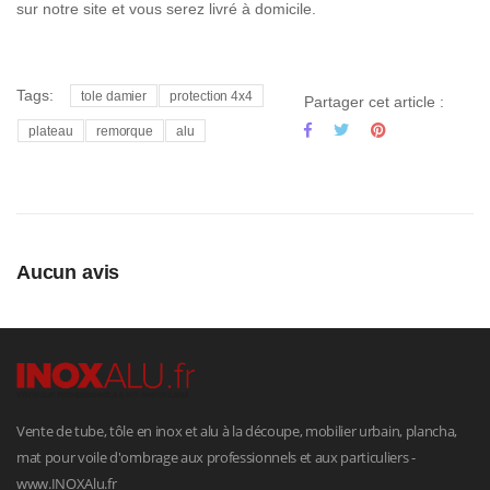
sur notre site et vous serez livré à domicile.
Tags:
tole damier
protection 4x4
Partager cet article :
plateau
remorque
alu
Aucun avis
Vente de tube, tôle en inox et alu à la découpe, mobilier urbain, plancha,
mat pour voile d'ombrage aux professionnels et aux particuliers -
www.INOXAlu.fr