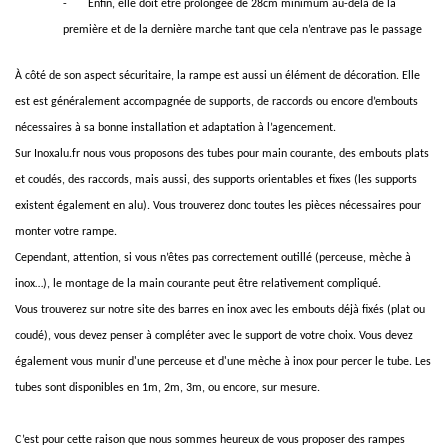
-
Enfin, elle doit être prolongée de 28cm minimum au-delà de la
première et de la dernière marche tant que cela n’entrave pas le passage
À côté de son aspect sécuritaire, la rampe est aussi un élément de décoration. Elle
est est généralement accompagnée de supports, de raccords ou encore d’embouts
nécessaires à sa bonne installation et adaptation à l’agencement.
Sur
Inoxalu.fr
nous vous proposons des
tubes pour main courante
, des embouts
plats
et
coudés
, des
raccords
, mais aussi, des
supports orientables et fixes
(les supports
existent également en
alu
). Vous trouverez donc toutes les pièces nécessaires pour
monter votre rampe.
Cependant, attention, si vous n’êtes pas correctement outillé (perceuse, mèche à
inox…), le montage de la main courante peut être relativement compliqué.
Vous trouverez sur notre site des
barres en inox avec les embouts déjà fixés
(plat ou
coudé), vous devez penser à compléter avec le support de votre choix. Vous devez
également vous munir d'une perceuse et d'une mèche à inox pour percer le tube. Les
tubes sont disponibles en 1m, 2m, 3m, ou encore, sur mesure.
C’est pour cette raison que nous sommes heureux de vous proposer des rampes