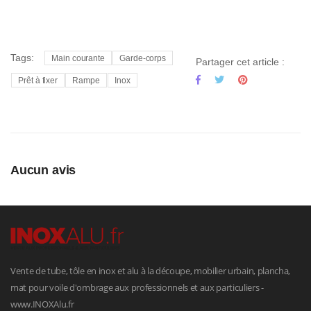
Tags:
Main courante
Garde-corps
Partager cet article :
Prêt à fixer
Rampe
Inox
Aucun avis
Vente de tube, tôle en inox et alu à la découpe, mobilier urbain, plancha,
mat pour voile d'ombrage aux professionnels et aux particuliers -
www.INOXAlu.fr