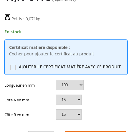
tête Ronde
22mm
167,58€
176,40€
15,26€
hauteur 1000
Poids : 0,071kg
Ellipse 8x32
TUBE CARRE 100 X
ep.1.5mm
En stock
100 X 2 ALU6060
93,87€
5,83€
Certificat matière disponible :
Cocher pour ajouter le certificat au produit
AJOUTER LE CERTIFICAT MATIÈRE AVEC CE PRODUIT