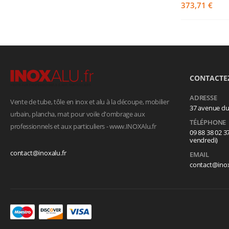
373,71 €
CONTACTE
ADRESSE
Vente de tube, tôle en inox et alu à la découpe, mobilier
37 avenue d
urbain, plancha, mat pour voile d'ombrage aux
TÉLÉPHONE
professionnels et aux particuliers - www.INOXAlu.fr
09 88 38 02 3
vendredi)
contact@inoxalu.fr
EMAIL
contact@inox