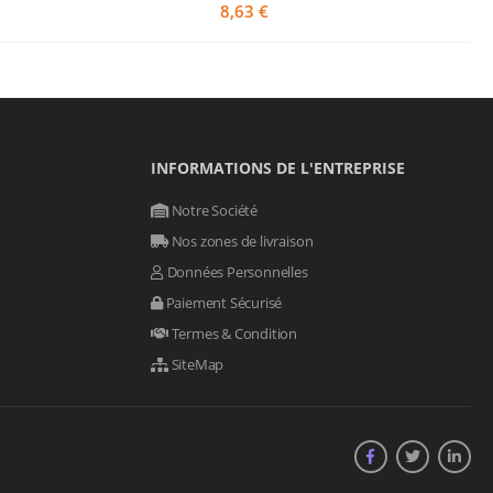
8,63 €
INFORMATIONS DE L'ENTREPRISE
Notre Société
Nos zones de livraison
Données Personnelles
Paiement Sécurisé
Termes & Condition
SiteMap