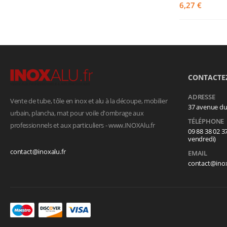
6,27 €
CONTACTE
ADRESSE
Vente de tube, tôle en inox et alu à la découpe, mobilier
37 avenue d
urbain, plancha, mat pour voile d'ombrage aux
TÉLÉPHONE
professionnels et aux particuliers - www.INOXAlu.fr
09 88 38 02 3
vendredi)
contact@inoxalu.fr
EMAIL
contact@inox