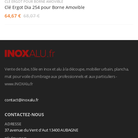
CLÉ ERGOT POUR BORNE AMOVIBLE
Clé Ergot Dia 254 pour Borne Amovible
64,67 €
68,07 €
Vente de tube, tôle en inox et alu à la découpe, mobilier urbain, plancha,
mat pour voile d'ombrage aux professionnels et aux particuliers -
www.INOXAlu.fr
contact@inoxalu.fr
CONTACTEZ-NOUS
ADRESSE
37 avenue du Vent d'Aut 13400 AUBAGNE