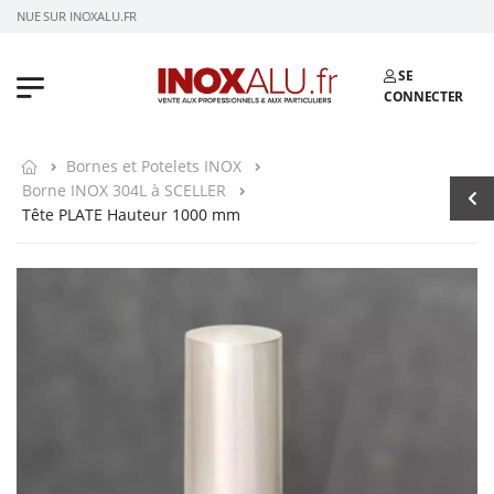
VENUE SUR INOXALU.FR
SE
CONNECTER
Bornes et Potelets INOX
Borne INOX 304L à SCELLER
Tête PLATE Hauteur 1000 mm