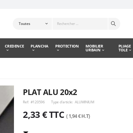
CREDENCE
PLANCHA
PROTECTION
MOBILIER
PLIAGE
URBAIN
TOLE
PLAT ALU 20x2
Ref:
#120596
Type d'article:
ALUMINIUM
2,33 € TTC
( 1,94 € H.T)