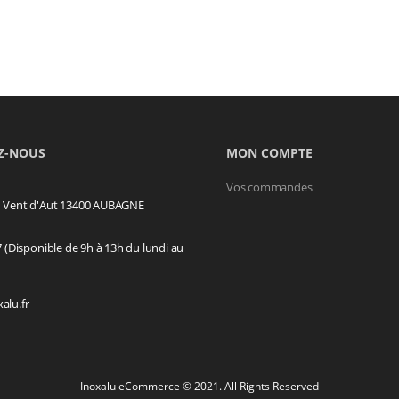
h750
265,05€
279,00€
Z-NOUS
MON COMPTE
Vos commandes
u Vent d'Aut 13400 AUBAGNE
7 (Disponible de 9h à 13h du lundi au
alu.fr
Inoxalu eCommerce © 2021. All Rights Reserved