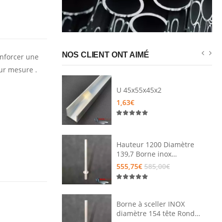
NOS CLIENT ONT AIMÉ
enforcer une
sur mesure .
3 tête
U 45x55x45x2
 Borne à
1,63€
 316L
60€
Hauteur 1200 Diamètre
ube dia 48.3
139,7 Borne inox
AMOVIBLE par clé
555,75€
585,00€
TRIANGLE Tete bombée
Borne à sceller INOX
diamètre 154 tête Ronde