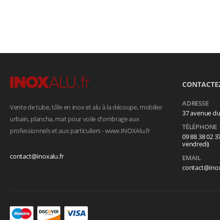
CONTACTE
ADRESSE
Vente de tube, tôle en inox et alu à la découpe, mobilier
37 avenue d
urbain, plancha, mat pour voile d'ombrage aux
TÉLÉPHONE
professionnels et aux particuliers - www.INOXAlu.fr
09 88 38 02 3
vendredi)
contact@inoxalu.fr
EMAIL
contact@inox