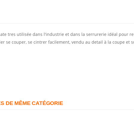
te tres utilisée dans l'industrie et dans la serrurerie idéal pour r
r se couper, se cintrer facilement, vendu au detail à la coupe et 
diamètre 114,
U 45x55x45x2
Ronde h1000
1,63€
sceller INOX
234,27€
246,
MARINE
Hauteur 1200 Diamètre
Etrier pour t
139,7 Borne inox
6,79€
AMOVIBLE par clé
555,75€
585,00€
S DE MÊME CATÉGORIE
TRIANGLE Tete bombée
Borne à sceller INOX
Plat 60x8
diamètre 154 tête Ronde
5,76€