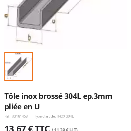
TUBE ROND 75 x
U 30x50x30x3
Tôle inox brossé 304L ep.3mm
15 ALU6060
1,82€
6,53€
pliée en U
Ref:
#3181458
Type d'article:
INOX 304L
13,67 € TTC
Rond 30 mm
Carré 40 mm
( 11,39 € H.T)