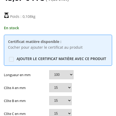
16,10€
31,56€
Poids : 0,108kg
TOLE DAMIER
Tôle inox brossé
En stock
2000X1000X4/5,5
304L ep.1.5mm
1TOLE
pliée en U
2,32€
1,52€
Certificat matière disponible :
Cocher pour ajouter le certificat au produit
AJOUTER LE CERTIFICAT MATIÈRE AVEC CE PRODUIT