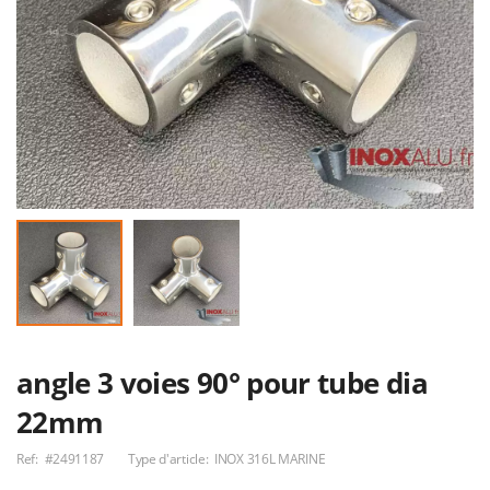
211317 VB TER TF
Tole larmée
6LOBES INOX
1000x2000x3x4.5
4.5x60 boite de
angle 3 voies 90° pour tube dia
36,92€
761,78€
200p
22mm
Ref:
#2491187
Type d'article:
INOX 316L MARINE
L90cm H75cm Fond
Plat 30x8
de hotte //