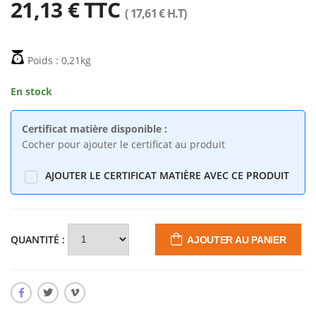
21,13 € TTC
4,88€
Crédence ALU
( 17,61 € H.T)
83,24€
aspect Inox
Poids : 0,21kg
Fond de hotte //
Tube accastillage
Crédence Inox
38x1.5
En stock
L110cm x H70cm
138,99€
5,24€
ep 1.2mm
Certificat matière disponible :
Cocher pour ajouter le certificat au produit
AJOUTER LE CERTIFICAT MATIÈRE AVEC CE PRODUIT
QUANTITÉ :
AJOUTER AU PANIER