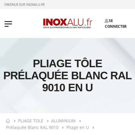
BIENVENUE SUR INOXALU.FR
SE
CONNECTER
PLIAGE TÔLE
PRÉLAQUÉE BLANC RAL
9010 EN U
PLIAGE TOLE
ALUMINIUM
Prélaquée Blanc RAL 9010
Pliage en U